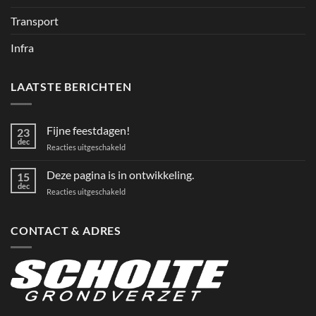
Transport
Infra
LAATSTE BERICHTEN
Fijne feestdagen!
23
dec
voor
Reacties uitgeschakeld
Fijne
feestdagen!
Deze pagina is in ontwikkeling.
15
dec
voor
Reacties uitgeschakeld
Deze
pagina
is
CONTACT & ADRES
in
ontwikkeling.