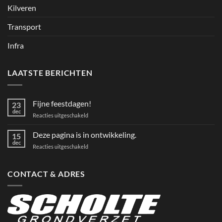
Kilveren
Transport
Infra
LAATSTE BERICHTEN
Fijne feestdagen!
23
dec
voor
Reacties uitgeschakeld
Fijne
feestdagen!
Deze pagina is in ontwikkeling.
15
dec
voor
Reacties uitgeschakeld
Deze
pagina
is
CONTACT & ADRES
in
ontwikkeling.